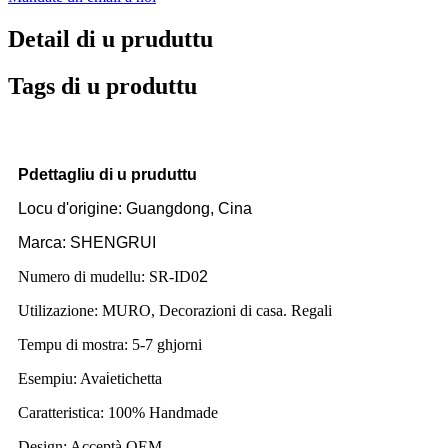
Detail di u pruduttu
Tags di u produttu
P
dettagliu di u pruduttu
Locu d'origine: Guangdong, Cina
Marca: SHENGRUI
Numero di mudellu: SR-ID0
2
Utilizazione: MURO, Decorazioni di casa. Regali
Tempu di mostra: 5-7 ghjorni
Esempiu: Ava
i
etichetta
Caratteristica: 100% Handmade
Design: Acceptà OEM