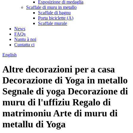
Esposizione di medaglia
Scaffale di muru in metallo
Scaffale di bagnu
Porta biciclette (A)
Scaffale murale
News
FAQs
Nantu à noi
Cuntatta ci
English
Altre decorazioni per a casa
Decorazione di Yoga in metallo
Segnale di yoga Decorazione di
muru di l'uffiziu Regalo di
matrimoniu Arte di muru di
metallu di Yoga