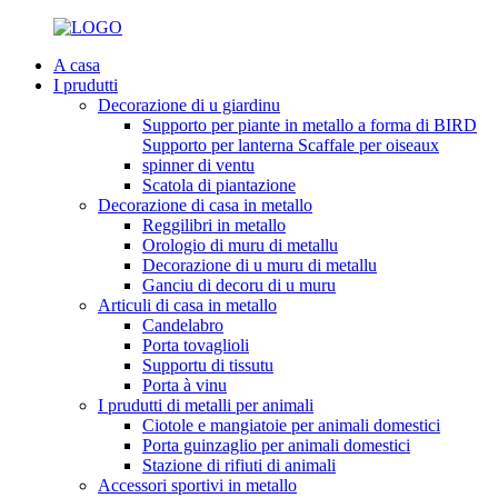
A casa
I prudutti
Decorazione di u giardinu
Supporto per piante in metallo a forma di BIRD
Supporto per lanterna Scaffale per oiseaux
spinner di ventu
Scatola di piantazione
Decorazione di casa in metallo
Reggilibri in metallo
Orologio di muru di metallu
Decorazione di u muru di metallu
Ganciu di decoru di u muru
Articuli di casa in metallo
Candelabro
Porta tovaglioli
Supportu di tissutu
Porta à vinu
I prudutti di metalli per animali
Ciotole e mangiatoie per animali domestici
Porta guinzaglio per animali domestici
Stazione di rifiuti di animali
Accessori sportivi in ​​metallo