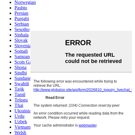
Norwegian
Pashto
Persian
Punjabi
Serbian
Sesotho
Sinhala
Slovak
Slovenian
Somali
Samoan
Scots Gaelic
Shona
Sindhi
Sundanese
Swahili
Tajik
Tamil
Telugu
Thai
Ukrainian
Urdu
Uzbek
Vietnamese
Welsh