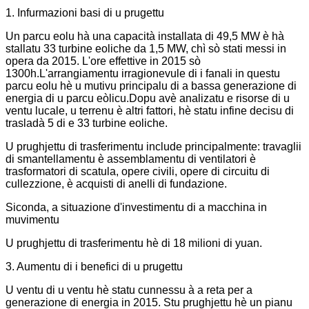
1. Infurmazioni basi di u prugettu
Un parcu eolu hà una capacità installata di 49,5 MW è hà
stallatu 33 turbine eoliche da 1,5 MW, chì sò stati messi in
opera da 2015. L'ore effettive in 2015 sò
1300h.L'arrangiamentu irragionevule di i fanali in questu
parcu eolu hè u mutivu principalu di a bassa generazione di
energia di u parcu eòlicu.Dopu avè analizatu e risorse di u
ventu lucale, u terrenu è altri fattori, hè statu infine decisu di
trasladà 5 di e 33 turbine eoliche.
U prughjettu di trasferimentu include principalmente: travaglii
di smantellamentu è assemblamentu di ventilatori è
trasformatori di scatula, opere civili, opere di circuitu di
cullezzione, è acquisti di anelli di fundazione.
Siconda, a situazione d'investimentu di a macchina in
muvimentu
U prughjettu di trasferimentu hè di 18 milioni di yuan.
3. Aumentu di i benefici di u prugettu
U ventu di u ventu hè statu cunnessu à a reta per a
generazione di energia in 2015. Stu prughjettu hè un pianu