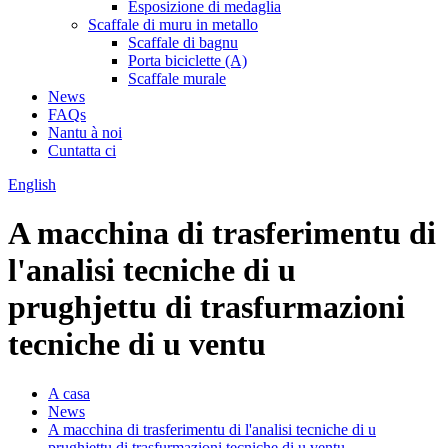
Esposizione di medaglia
Scaffale di muru in metallo
Scaffale di bagnu
Porta biciclette (A)
Scaffale murale
News
FAQs
Nantu à noi
Cuntatta ci
English
A macchina di trasferimentu di
l'analisi tecniche di u
prughjettu di trasfurmazioni
tecniche di u ventu
A casa
News
A macchina di trasferimentu di l'analisi tecniche di u
prughjettu di trasfurmazioni tecniche di u ventu