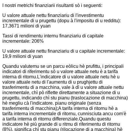
I nostri metrichi finanziarii risultanti sò i seguenti:
U valore attuale nettu finanziariu di l'investimentu
incrementale di u prugettu (dopu à l'impositu di u redditu):
17,3671 milioni di yuan
Tassi di rendimentu internu finanziariu di capitale
incrementale: 206%
U valore attuale nettu finanziariu di u capitale incrementale:
19,9 milioni di yuan
Quandu valutemu se un parcu eòlicu hè prufittu, i principali
indicatori di riferimentu sò u valore attuale netu è a tarifa
interna di ritornu.L'indicatore di u valore attuale netu hè u
valore attuale netu di l'aumentu di u prughjettu di
trasferimentu di a macchina, vale à dì u valore attuale nettu
incrementale, chì pò riflette direttamente a situazione di u
prugettu, indicando chì stu pianu (traslocazione di macchina)
hè megliu cà l'indicatore. pianu originale (senza
trasferimentu di macchina);A tarifa interna di ritornu hè a
tarifa interna incrementale di ritornu, cunnisciuta ancu com'è
a tarifa interna di ritornu differenziale.Quandu questu
indicatore hè più grande di u ritmu di riferimentu di ritornu
(8%), significa chì stu pianu (rilocazione di a macchina) hè