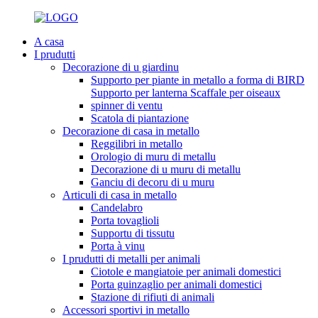
A casa
I prudutti
Decorazione di u giardinu
Supporto per piante in metallo a forma di BIRD
Supporto per lanterna Scaffale per oiseaux
spinner di ventu
Scatola di piantazione
Decorazione di casa in metallo
Reggilibri in metallo
Orologio di muru di metallu
Decorazione di u muru di metallu
Ganciu di decoru di u muru
Articuli di casa in metallo
Candelabro
Porta tovaglioli
Supportu di tissutu
Porta à vinu
I prudutti di metalli per animali
Ciotole e mangiatoie per animali domestici
Porta guinzaglio per animali domestici
Stazione di rifiuti di animali
Accessori sportivi in ​​metallo