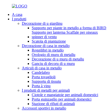
A casa
I prudutti
Decorazione di u giardinu
Supporto per piante in metallo a forma di BIRD
Supporto per lanterna Scaffale per oiseaux
spinner di ventu
Scatola di piantazione
Decorazione di casa in metallo
Reggilibri in metallo
Orologio di muru di metallu
Decorazione di u muru di metallu
Ganciu di decoru di u muru
Articuli di casa in metallo
Candelabro
Porta tovaglioli
Supportu di tissutu
Porta à vinu
I prudutti di metalli per animali
Ciotole e mangiatoie per animali domestici
Porta guinzaglio per animali domestici
Stazione di rifiuti di animali
Accessori sportivi in ​​metallo