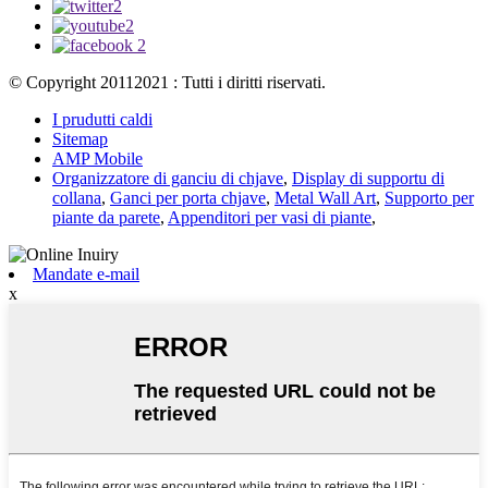
© Copyright 20112021 : Tutti i diritti riservati.
I prudutti caldi
Sitemap
AMP Mobile
Organizzatore di ganciu di chjave
,
Display di supportu di
collana
,
Ganci per porta chjave
,
Metal Wall Art
,
Supporto per
piante da parete
,
Appenditori per vasi di piante
,
Mandate e-mail
x