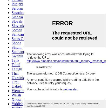
Punjabi
Serbian
Sesotho
Sinhala
Slovak
Slovenian
Somali
Samoan
Scots Gaelic
Shona
Sindhi
Sundanese
Swahili
Tajik
Tamil
Telugu
Thai
Ukrainian
Urdu
Uzbek
Vietnamese
Welsh
Xhosa
Yiddish