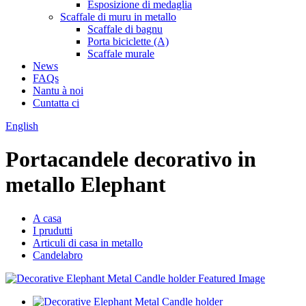
Esposizione di medaglia
Scaffale di muru in metallo
Scaffale di bagnu
Porta biciclette (A)
Scaffale murale
News
FAQs
Nantu à noi
Cuntatta ci
English
Portacandele decorativo in
metallo Elephant
A casa
I prudutti
Articuli di casa in metallo
Candelabro